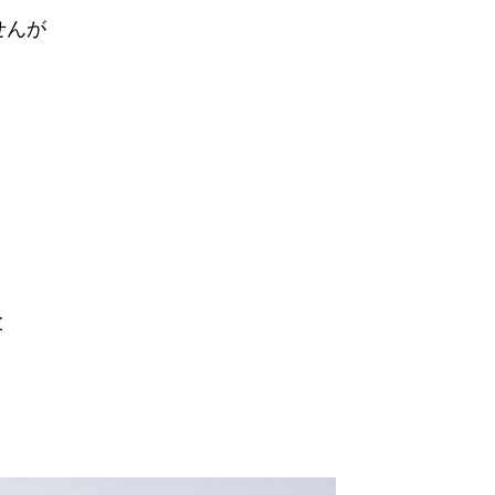
せんが
と