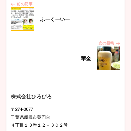
投
前の記事
稿
ふーくーいー
ナ
次の投稿
ビ
華金
ゲ
ー
シ
株式会社ひろびろ
ョ
〒274-0077
千葉県船橋市薬円台
ン
４丁目１３番１２－３０２号