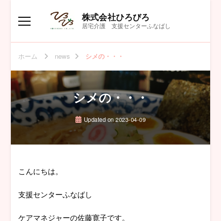
株式会社ひろびろ
居宅介護 支援センターふなばし
ホーム
news
シメの・・・
シメの・・・
Updated on
2023-04-09
こんにちは。
支援センターふなばし
ケアマネジャーの佐藤寛子です。