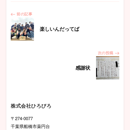
投
前の記事
稿
楽しいんだってば
ナ
次の投稿
ビ
感謝状
ゲ
ー
シ
株式会社ひろびろ
ョ
〒274-0077
千葉県船橋市薬円台