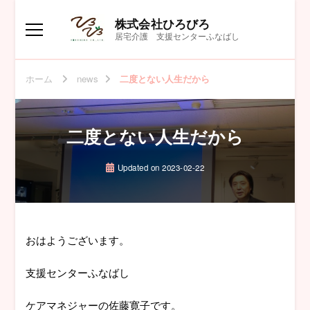
株式会社ひろびろ
居宅介護 支援センターふなばし
ホーム
news
二度とない人生だから
二度とない人生だから
Updated on
2023-02-22
おはようございます。
支援センターふなばし
ケアマネジャーの佐藤寛子です。