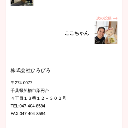
ナ
次の投稿
ビ
ここちゃん
ゲ
ー
シ
株式会社ひろびろ
ョ
〒274-0077
千葉県船橋市薬円台
ン
４丁目１３番１２－３０２号
TEL:047-404-8584
FAX:047-404-8594