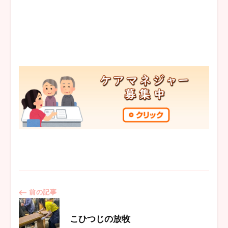
投
前の記事
稿
こひつじの放牧