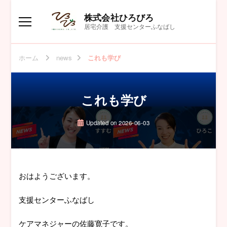
株式会社ひろびろ
居宅介護 支援センターふなばし
ホーム
news
これも学び
これも学び
Updated on
2026-06-03
おはようございます。
支援センターふなばし
ケアマネジャーの佐藤寛子です。