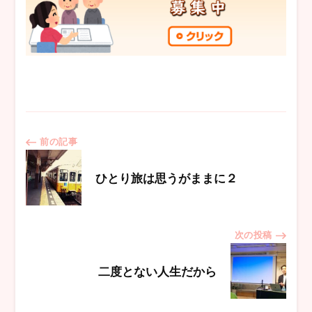
投
前の記事
稿
ひとり旅は思うがままに２
ナ
次の投稿
ビ
二度とない人生だから
ゲ