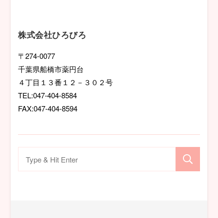
ー
シ
株式会社ひろびろ
ョ
〒274-0077
千葉県船橋市薬円台
ン
４丁目１３番１２－３０２号
TEL:047-404-8584
FAX:047-404-8594
検
索
対
象: