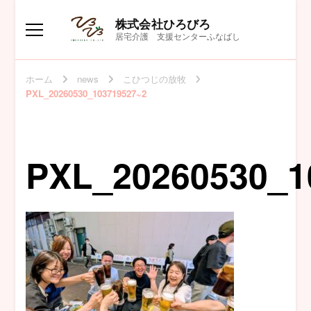
株式会社ひろびろ
居宅介護 支援センターふなばし
ホーム
news
こひつじの放牧
PXL_20260530_103719527~2
PXL_20260530_1