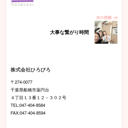
ナ
次の投稿
ビ
大事な繋がり時間
ゲ
ー
シ
株式会社ひろびろ
ョ
〒274-0077
千葉県船橋市薬円台
ン
４丁目１３番１２－３０２号
TEL:047-404-8584
FAX:047-404-8594