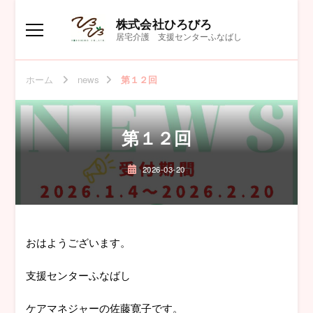
株式会社ひろびろ
居宅介護 支援センターふなばし
ホーム
news
第１２回
第１２回
2026-03-20
おはようございます。
支援センターふなばし
ケアマネジャーの佐藤寛子です。