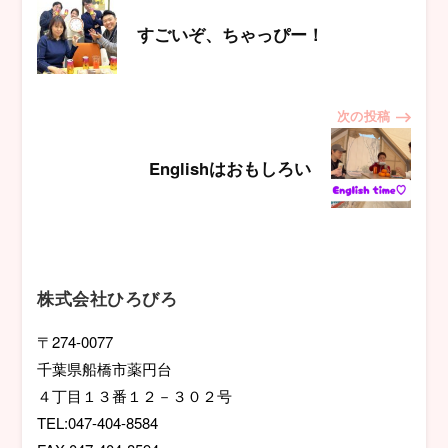
稿
すごいぞ、ちゃっぴー！
ナ
次の投稿
ビ
Englishはおもしろい
ゲ
ー
シ
株式会社ひろびろ
ョ
〒274-0077
千葉県船橋市薬円台
ン
４丁目１３番１２－３０２号
TEL:047-404-8584