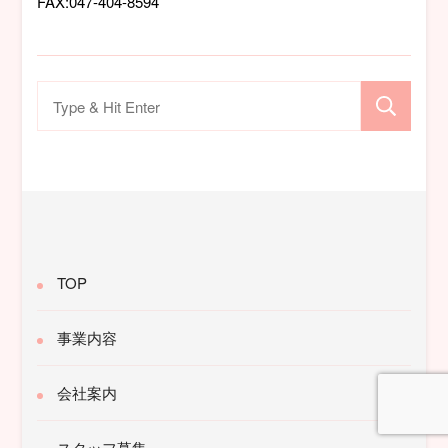
FAX:047-404-8594
検
索
対
象:
TOP
事業内容
会社案内
スタッフ募集