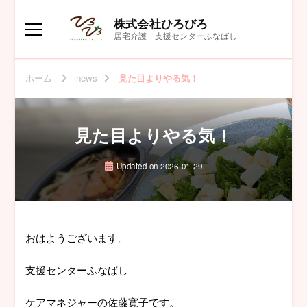
株式会社ひろびろ
居宅介護 支援センターふなばし
ホーム
news
見た目よりやる気！
見た目よりやる気！
Updated on
2026-01-29
おはようございます。
支援センターふなばし
ケアマネジャーの佐藤寛子です。