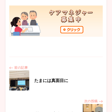
投
前の記事
稿
たまには真面目に
ナ
次の投稿
ビ