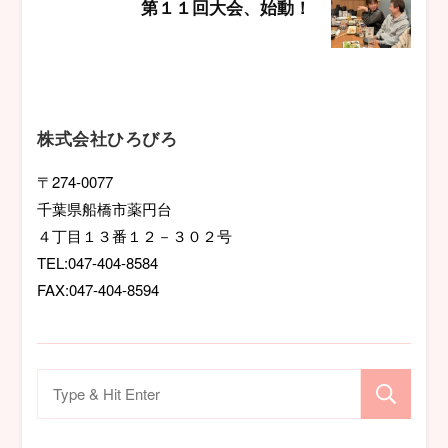
第１１回大会、始動！
ゲ
ー
シ
株式会社ひろびろ
ョ
〒274-0077
千葉県船橋市薬円台
ン
４丁目１３番１２－３０２号
TEL:047-404-8584
FAX:047-404-8594
検
索
対