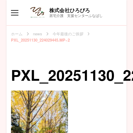
株式会社ひろびろ
居宅介護 支援センターふなばし
ホーム
news
今年最後のご挨拶
PXL_20251130_224029445.MP~2
PXL_20251130_2