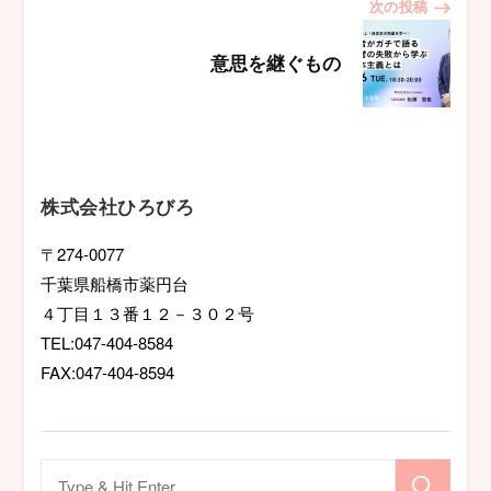
次の投稿
ビ
意思を継ぐもの
ゲ
ー
シ
株式会社ひろびろ
ョ
〒274-0077
千葉県船橋市薬円台
ン
４丁目１３番１２－３０２号
TEL:047-404-8584
FAX:047-404-8594
検