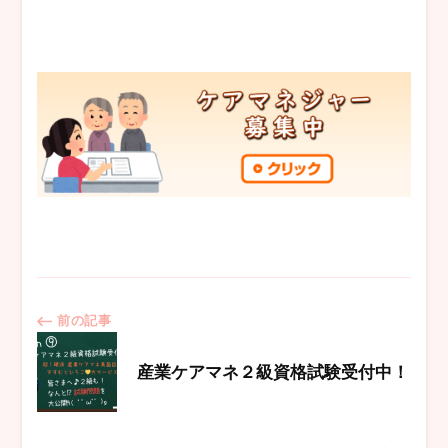
投
前の記事
稿
産業ケアマネ２級資格試験受付中！
ナ