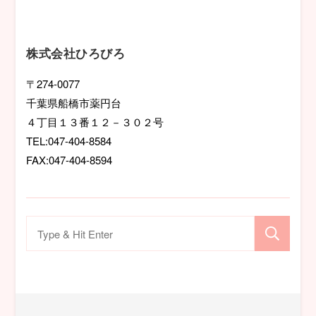
ー
シ
株式会社ひろびろ
ョ
〒274-0077
千葉県船橋市薬円台
ン
４丁目１３番１２－３０２号
TEL:047-404-8584
FAX:047-404-8594
検
索
対
象: