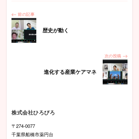
投
前の記事
稿
歴史が動く
ナ
次の投稿
ビ
進化する産業ケアマネ
ゲ
ー
シ
株式会社ひろびろ
ョ
〒274-0077
千葉県船橋市薬円台