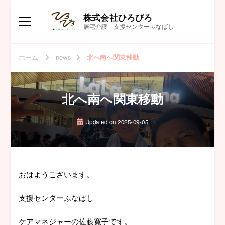
株式会社ひろびろ
居宅介護 支援センターふなばし
ホーム
news
北へ南へ関東移動
北へ南へ関東移動
Updated on
2025-09-05
おはようございます。
支援センターふなばし
ケアマネジャーの佐藤寛子です。