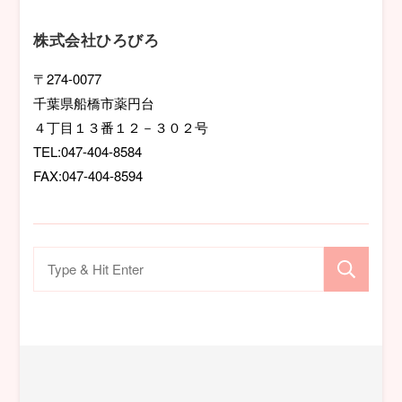
シ
株式会社ひろびろ
ョ
〒274-0077
千葉県船橋市薬円台
ン
４丁目１３番１２－３０２号
TEL:047-404-8584
FAX:047-404-8594
検
索
対
象: