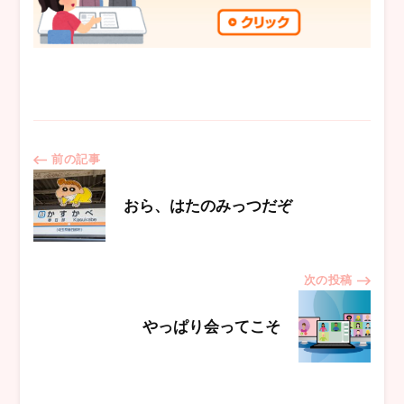
投
前の記事
稿
おら、はたのみっつだぞ
ナ
次の投稿
ビ
やっぱり会ってこそ
ゲ
ー