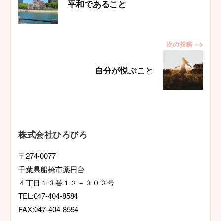
稿
平和であること
ナ
次の投稿
ビ
自分が悦ぶこと
ゲ
ー
シ
株式会社ひろびろ
ョ
〒274-0077
千葉県船橋市薬円台
ン
４丁目１３番１２－３０２号
TEL:047-404-8584
FAX:047-404-8594