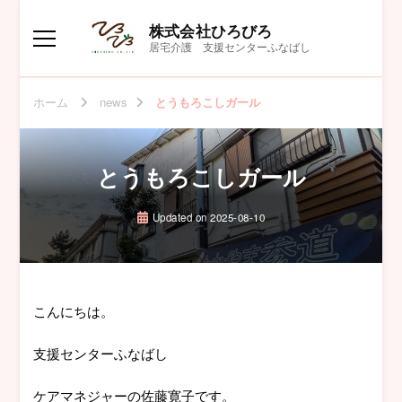
株式会社ひろびろ
居宅介護 支援センターふなばし
ホーム
news
とうもろこしガール
とうもろこしガール
Updated on
2025-08-10
こんにちは。
支援センターふなばし
ケアマネジャーの佐藤寛子です。