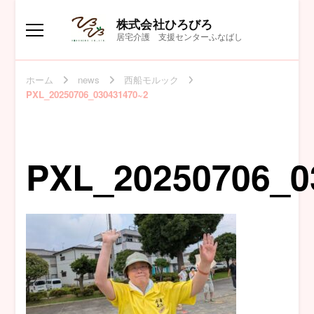
株式会社ひろびろ
居宅介護 支援センターふなばし
ホーム
news
西船モルック
PXL_20250706_030431470~2
PXL_20250706_0