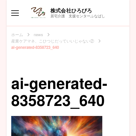
株式会社ひろびろ
居宅介護 支援センターふなばし
ホーム
news
産業ケアマネ、こひつじだっていいじゃない②
ai-generated-8358723_640
ai-generated-
8358723_640