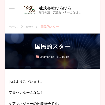
株式会社ひろびろ
居宅介護 支援センターふなばし
ホーム
news
国民的スター
国民的スター
Updated on
2025-06-04
おはようございます。
支援センターふなばし
ケアマネジャーの佐藤寛子です。