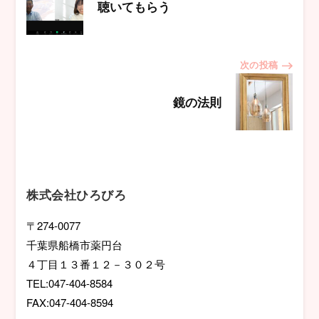
稿
聴いてもらう
ナ
次の投稿
ビ
鏡の法則
ゲ
ー
シ
株式会社ひろびろ
ョ
〒274-0077
千葉県船橋市薬円台
ン
４丁目１３番１２－３０２号
TEL:047-404-8584
FAX:047-404-8594