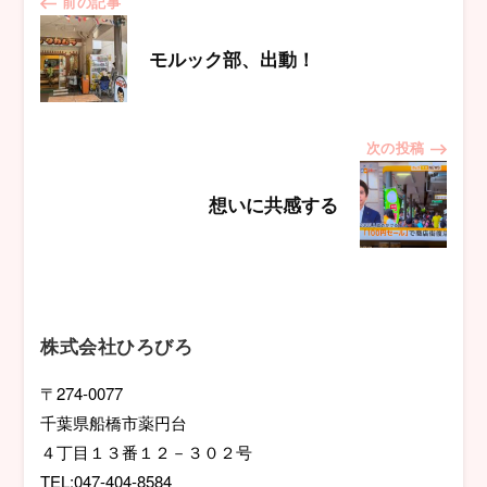
投
前の記事
稿
モルック部、出動！
ナ
次の投稿
ビ
想いに共感する
ゲ
ー
シ
株式会社ひろびろ
ョ
〒274-0077
千葉県船橋市薬円台
ン
４丁目１３番１２－３０２号
TEL:047-404-8584