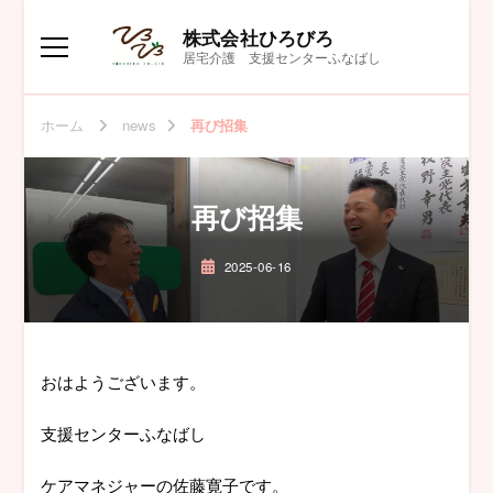
株式会社ひろびろ
居宅介護 支援センターふなばし
ホーム
news
再び招集
再び招集
2025-06-16
おはようございます。
支援センターふなばし
ケアマネジャーの佐藤寛子です。