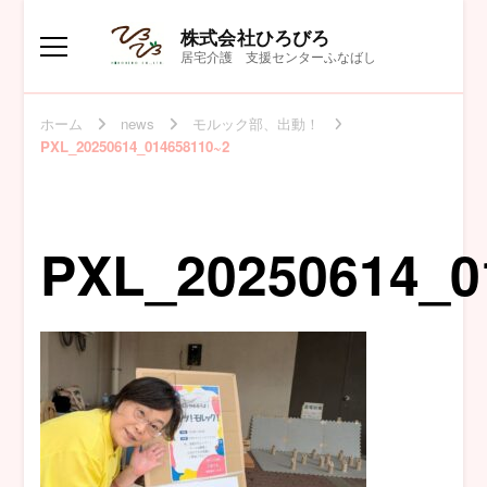
株式会社ひろびろ
居宅介護 支援センターふなばし
ホーム
news
モルック部、出動！
PXL_20250614_014658110~2
PXL_20250614_0