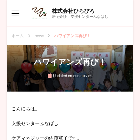
株式会社ひろびろ
居宅介護 支援センターふなばし
ホーム
news
ハワイアンズ再び！
ハワイアンズ再び！
Updated on
2025-06-22
こんにちは。
支援センターふなばし
ケアマネジャーの佐藤寛子です。