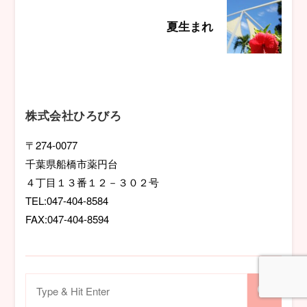
ビ
夏生まれ
ゲ
ー
シ
株式会社ひろびろ
ョ
〒274-0077
千葉県船橋市薬円台
ン
４丁目１３番１２－３０２号
TEL:047-404-8584
FAX:047-404-8594
検
索