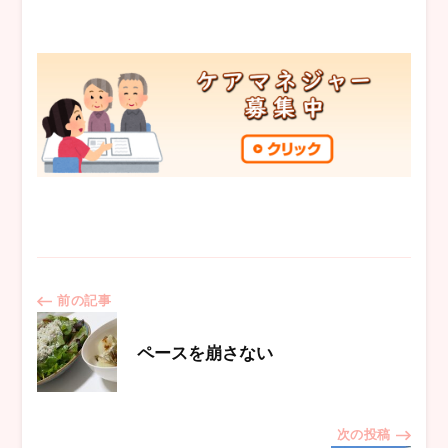
投
前の記事
稿
ペースを崩さない
ナ
次の投稿