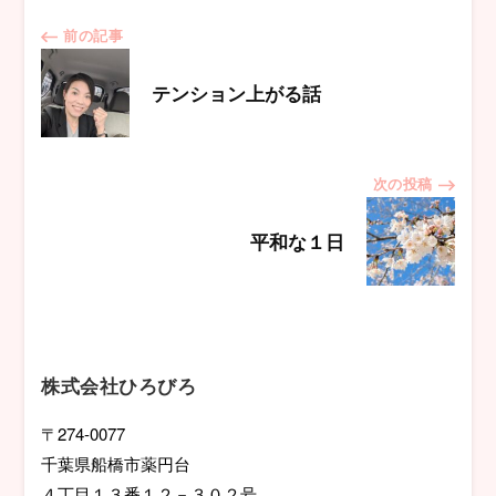
投
前の記事
稿
テンション上がる話
ナ
次の投稿
ビ
平和な１日
ゲ
ー
シ
株式会社ひろびろ
ョ
〒274-0077
千葉県船橋市薬円台
ン
４丁目１３番１２－３０２号