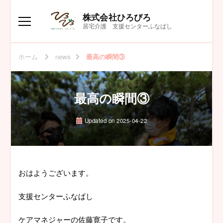
株式会社ひろびろ
居宅介護 支援センターふなばし
ホーム
news
最高の瞬間③
最高の瞬間③
Updated on
2025-04-22
おはようございます。
支援センターふなばし
ケアマネジャーの佐藤寛子です。