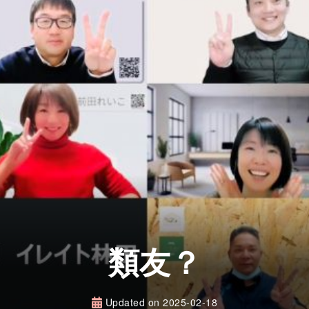
類友？
Updated on
2025-02-18