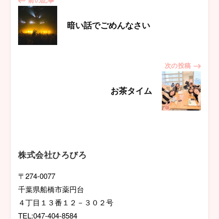
投
稿
暗い話でごめんなさい
ナ
次の投稿
ビ
お茶タイム
ゲ
ー
シ
株式会社ひろびろ
ョ
〒274-0077
千葉県船橋市薬円台
ン
４丁目１３番１２－３０２号
TEL:047-404-8584