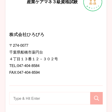
産業ケアマネ３級資格試験
ゲ
ー
シ
株式会社ひろびろ
ョ
〒274-0077
千葉県船橋市薬円台
ン
４丁目１３番１２－３０２号
TEL:047-404-8584
FAX:047-404-8594
検
索
対