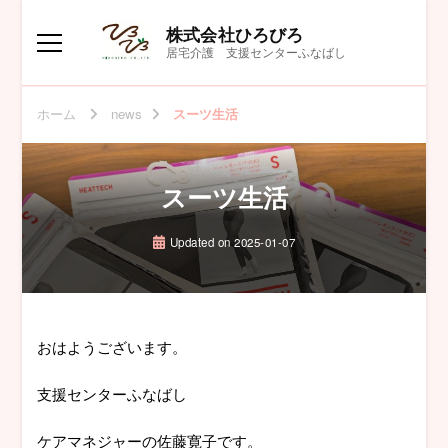
株式会社ひろびろ
居宅介護 支援センターふなばし
ホーム
news
スーツ生活
スーツ生活
Updated on
2025-01-07
おはようございます。
支援センターふなばし
ケアマネジャーの佐藤寛子です。