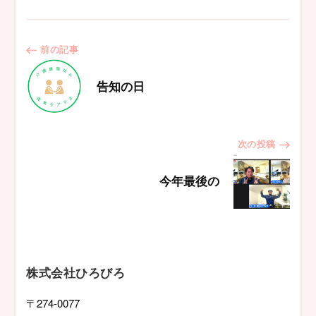
投
前の記事
稿
告知の日
ナ
次の投稿
ビ
今年最後の
ゲ
ー
シ
株式会社ひろびろ
ョ
〒274-0077