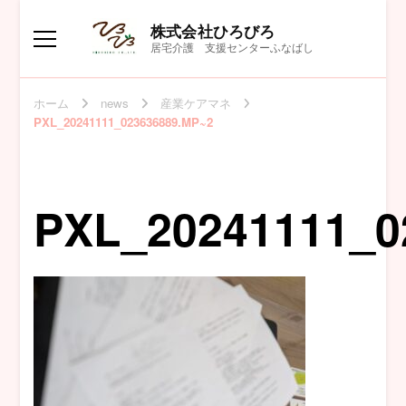
株式会社ひろびろ
居宅介護 支援センターふなばし
ホーム
news
産業ケアマネ
PXL_20241111_023636889.MP~2
PXL_20241111_0