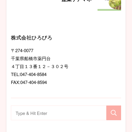
ゲ
ー
シ
株式会社ひろびろ
ョ
〒274-0077
千葉県船橋市薬円台
ン
４丁目１３番１２－３０２号
TEL:047-404-8584
FAX:047-404-8594
検
索
対