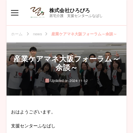
株式会社ひろびろ
居宅介護 支援センターふなばし
ホーム
news
産業ケアマネ大阪フォーラム～余談～
産業ケアマネ大阪フォーラム～
余談～
Updated on
2024-11-12
おはようございます。
支援センターふなばし