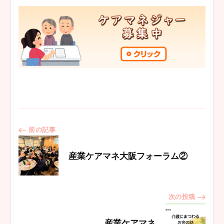
投
前の記事
稿
産業ケアマネ大阪フォーラム②
ナ
次の投稿
ビ
産業ケアマネ