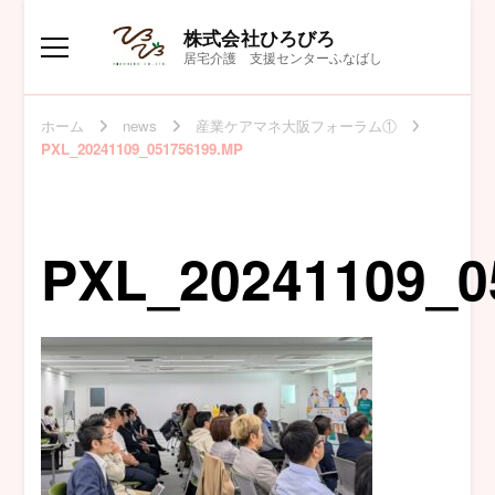
株式会社ひろびろ
居宅介護 支援センターふなばし
ホーム
news
産業ケアマネ大阪フォーラム①
PXL_20241109_051756199.MP
PXL_20241109_0