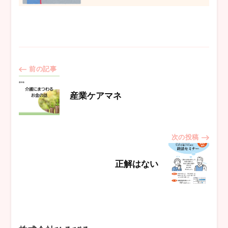
投
前の記事
稿
産業ケアマネ
ナ
次の投稿
ビ
正解はない
ゲ
ー
シ