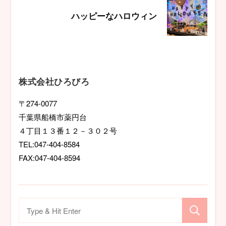
ビ
ハッピーなハロウィン
ゲ
ー
シ
株式会社ひろびろ
ョ
〒274-0077
千葉県船橋市薬円台
ン
４丁目１３番１２－３０２号
TEL:047-404-8584
FAX:047-404-8594
検
索