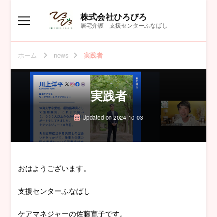
株式会社ひろびろ
居宅介護 支援センターふなばし
ホーム
news
実践者
実践者
Updated on
2024-10-03
おはようございます。
支援センターふなばし
ケアマネジャーの佐藤寛子です。