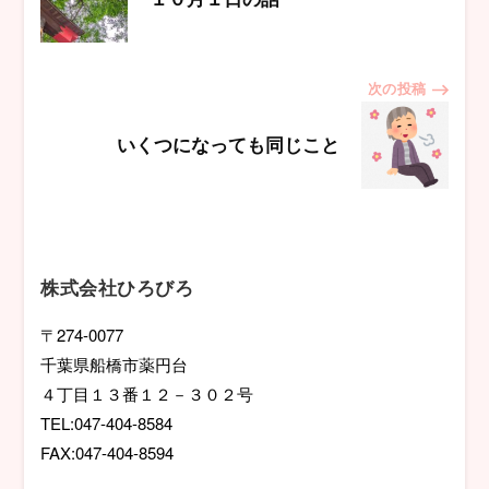
稿
ナ
次の投稿
ビ
いくつになっても同じこと
ゲ
ー
シ
株式会社ひろびろ
ョ
〒274-0077
千葉県船橋市薬円台
ン
４丁目１３番１２－３０２号
TEL:047-404-8584
FAX:047-404-8594