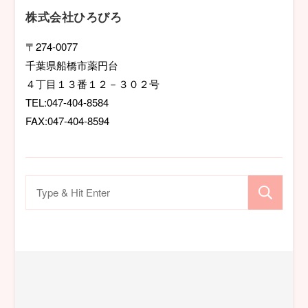
シ
株式会社ひろびろ
ョ
〒274-0077
千葉県船橋市薬円台
ン
４丁目１３番１２－３０２号
TEL:047-404-8584
FAX:047-404-8594
検
索
対
象: