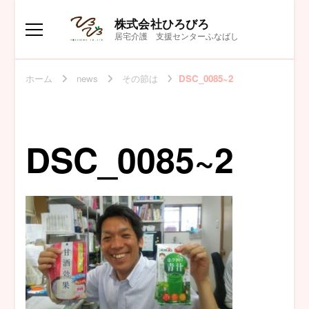
株式会社ひろびろ
居宅介護 支援センターふなばし
ホーム
news
その節は
DSC_0085~2
DSC_0085~2