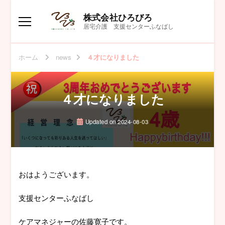
株式会社ひろびろ
居宅介護 支援センターふなばし
ホーム
news
４才になりました
４才になりました
Updated on
2024-08-03
おはようございます。
支援センターふなばし
ケアマネジャーの佐藤寛子です。