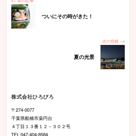
投
前の記事
稿
ついにその時がきた！
ナ
次の投稿
ビ
夏の光景
ゲ
ー
シ
株式会社ひろびろ
ョ
〒274-0077
千葉県船橋市薬円台
ン
４丁目１３番１２－３０２号
TEL:047-404-8584