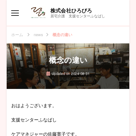
株式会社ひろびろ
居宅介護 支援センターふなばし
ホーム
news
概念の違い
概念の違い
Updated on
2024-08-31
おはようございます。
支援センターふなばし
ケアマネジャーの佐藤寛子です。