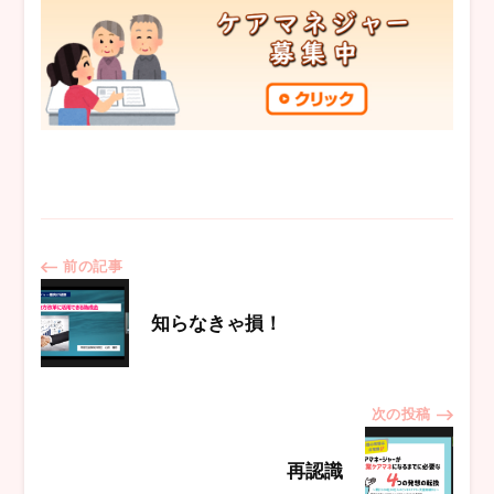
投
前の記事
稿
知らなきゃ損！
ナ
次の投稿
ビ
再認識