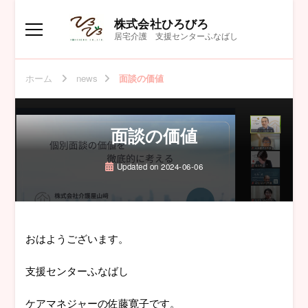
株式会社ひろびろ
居宅介護 支援センターふなばし
ホーム
news
面談の価値
面談の価値
Updated on
2024-06-06
おはようございます。
支援センターふなばし
ケアマネジャーの佐藤寛子です。