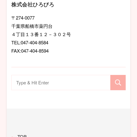
シ
株式会社ひろびろ
ョ
〒274-0077
千葉県船橋市薬円台
ン
４丁目１３番１２－３０２号
TEL:047-404-8584
FAX:047-404-8594
検
索
対
象:
TOP