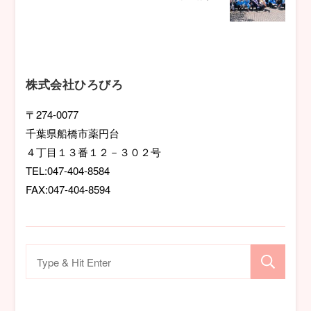
ゲ
ー
シ
株式会社ひろびろ
ョ
〒274-0077
千葉県船橋市薬円台
ン
４丁目１３番１２－３０２号
TEL:047-404-8584
FAX:047-404-8594
検
索
対
象: