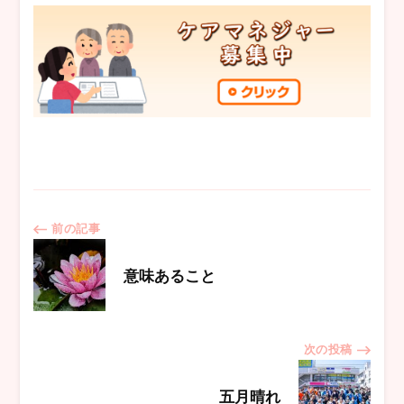
投
前の記事
稿
意味あること
ナ
次の投稿
ビ
五月晴れ