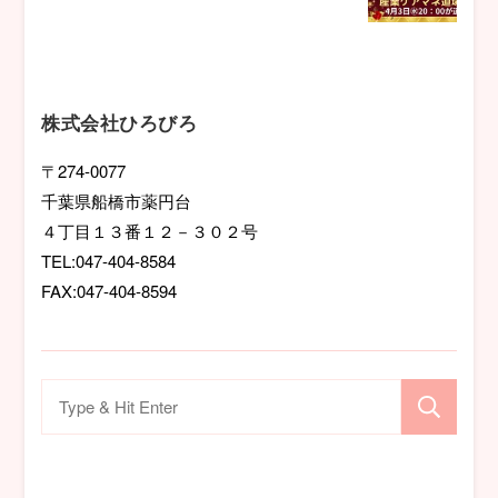
ゲ
ー
シ
株式会社ひろびろ
ョ
〒274-0077
千葉県船橋市薬円台
ン
４丁目１３番１２－３０２号
TEL:047-404-8584
FAX:047-404-8594
検
索
対
象: