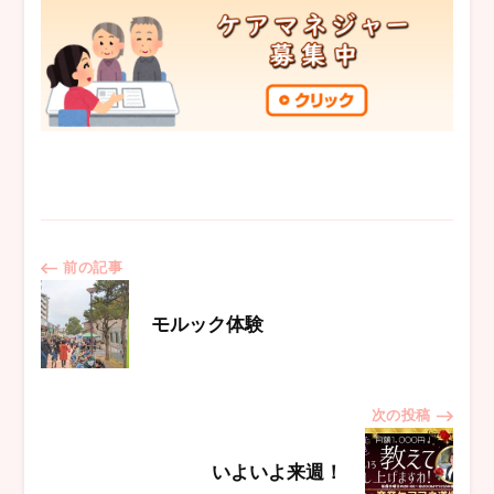
投
前の記事
稿
モルック体験
ナ
次の投稿
ビ
いよいよ来週！