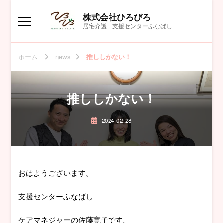
株式会社ひろびろ
居宅介護 支援センターふなばし
ホーム
news
推ししかない！
推ししかない！
2024-02-28
おはようございます。
支援センターふなばし
ケアマネジャーの佐藤寛子です。