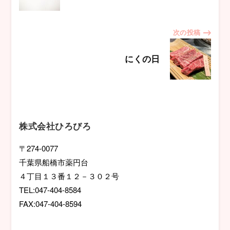
ナ
次の投稿
ビ
にくの日
ゲ
ー
シ
株式会社ひろびろ
ョ
〒274-0077
千葉県船橋市薬円台
ン
４丁目１３番１２－３０２号
TEL:047-404-8584
FAX:047-404-8594