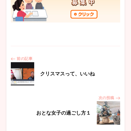
投
前の記事
稿
クリスマスって、いいね
ナ
次の投稿
ビ
おとな女子の過ごし方１
ゲ