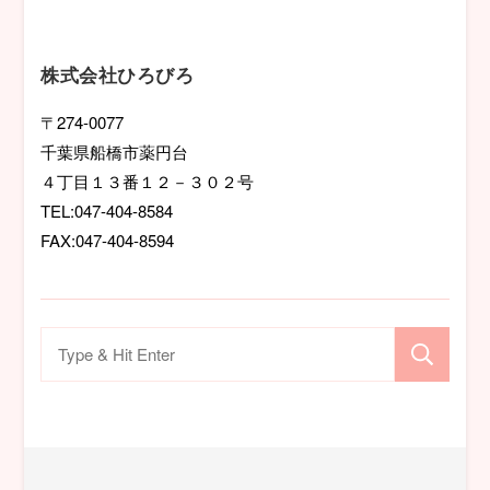
ー
シ
株式会社ひろびろ
ョ
〒274-0077
千葉県船橋市薬円台
ン
４丁目１３番１２－３０２号
TEL:047-404-8584
FAX:047-404-8594
検
索
対
象: