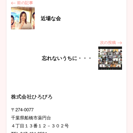
投
前の記事
稿
近場な会
ナ
次の投稿
ビ
忘れないうちに・・・
ゲ
ー
シ
株式会社ひろびろ
ョ
〒274-0077
千葉県船橋市薬円台
ン
４丁目１３番１２－３０２号