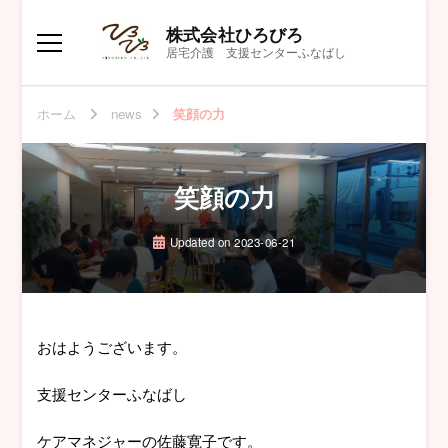
株式会社ひろびろ
居宅介護 支援センターふなばし
ホーム
news
笑顔の力
笑顔の力
Updated on
2023-06-21
おはようございます。
支援センターふなばし
ケアマネジャーの佐藤寛子です。